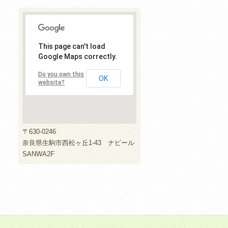
This page can't load
Google Maps correctly.
Do you own this
OK
website?
〒630-0246
奈良県生駒市西松ヶ丘1-43 ナビール
SANWA2F