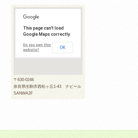
This page can't load
Google Maps correctly.
Do you own this
OK
website?
〒630-0246
奈良県生駒市西松ヶ丘1-43 ナビール
SANWA2F