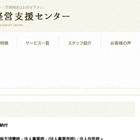
ト・労務相談はお任せ下さい。
納付
地方消費税・法人事業税・(法人事業所税)・法人住民税＞