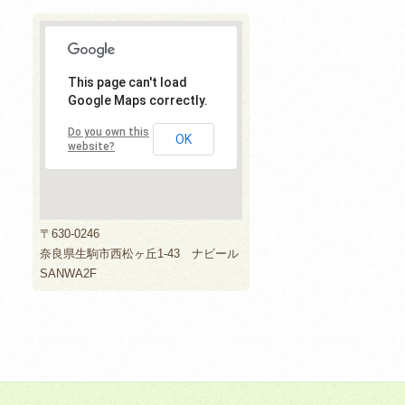
This page can't load
Google Maps correctly.
Do you own this
OK
website?
〒630-0246
奈良県生駒市西松ヶ丘1-43 ナビール
SANWA2F