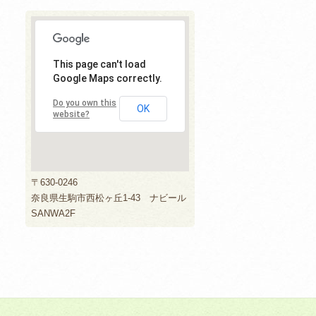
This page can't load
Google Maps correctly.
Do you own this
OK
website?
〒630-0246
奈良県生駒市西松ヶ丘1-43 ナビール
SANWA2F