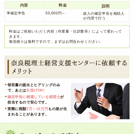
内容
料金
説明
準確定申告
50,000円～
故人の確定申告を相続人
が代理で行う
料金はご依頼いただく内容（作業量・仕訳数等）によって変わって
きます。
御見積りは無料ですので、まずはお問合わせください。
領収書の提出とヒアリングのみ
で、あとは
丸投げOK!
確定申告に精通している税理士
が
担当するので安心です。
実際に税額
5万～10万円
もの差が生
まれることがあります。