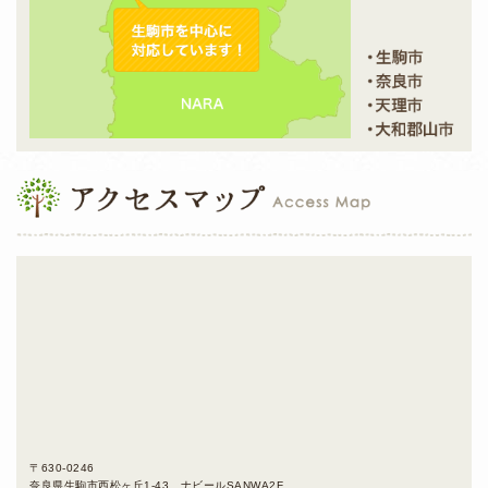
〒630-0246
奈良県生駒市西松ヶ丘1-43 ナビールSANWA2F