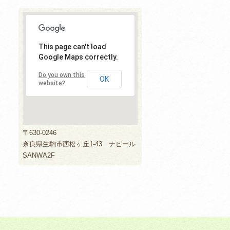
This page can't load
Google Maps correctly.
Do you own this
OK
website?
〒630-0246
奈良県生駒市西松ヶ丘1-43 ナビール
SANWA2F