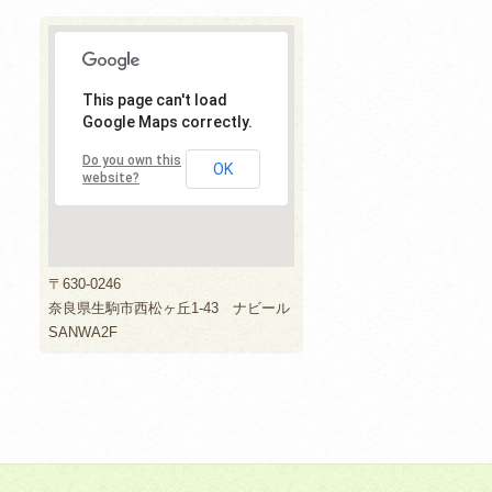
This page can't load
Google Maps correctly.
Do you own this
OK
website?
〒630-0246
奈良県生駒市西松ヶ丘1-43 ナビール
SANWA2F